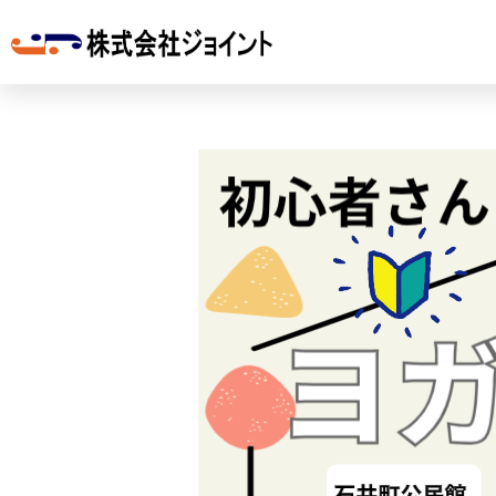
内
容
を
ス
キ
ッ
プ