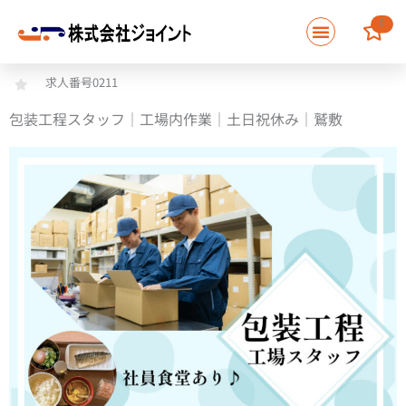
内
0
容
を
ス
求人番号0211
キ
ッ
包装工程スタッフ｜工場内作業｜土日祝休み｜鷲敷
プ