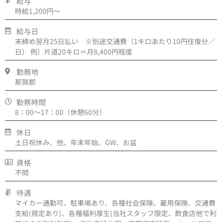
給与
時給1,200円～
給与日
末締め翌月25日払い ※別途交通費（1キロあたり10円往復分／
日） 例）片道20キロ＝月8,400円程度
勤務地
那賀郡
勤務時間
8：00～17：00（休憩60分）
休日
土日祝休み、他、年末年始、GW、お盆
資格
不問
待遇
マイカー通勤可、駐車場あり、各種社会保険、雇用保険、交通費
支給(規定あり)、各種福利厚生(当社スタッフ限定、飲食店他で利