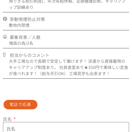
用できる割引制度)、年次有給休暇、定期健康診断、キャリアア
ップ訓練あり
受動喫煙防止対策
敷地内禁煙
募集背景／人数
増員の為/2名
担当からのコメント
大手工場なので長期で安定して働けます！ 派遣から直接雇用の
キャリアアップ制度あり。 社員食堂あり★350円で美味しい定食
が食べれます！（給与天引OK） 工場見学も出来ます！
電話で応募
氏名