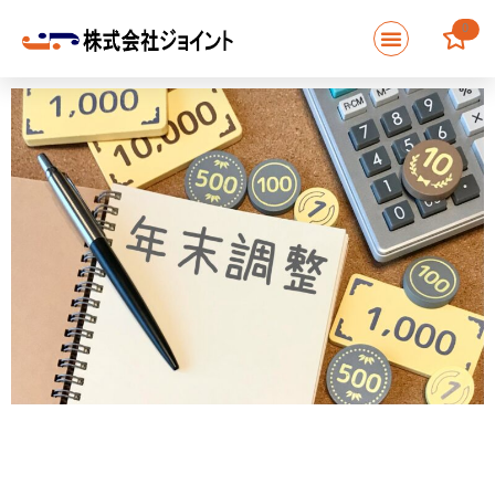
内
0
容
を
ス
キ
ッ
プ