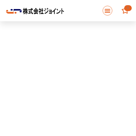
内
0
容
を
ス
キ
ッ
プ