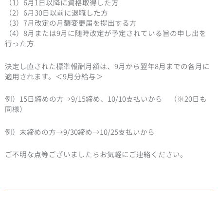
（1）6月1日以降に資格取得した方
（2）6月30日以前に退職した方
（3）7月改定の月額変更届を提出する方
（4）8月または9月に随時改定が予定されている旨の申し出を
行った方
決定し直された標準報酬月額は、9月から翌年8月までの各月に
適用されます。＜9月分給与＞
例）15日締めの方→9/15締め、10/10支払いから （※20日も
同様）
例）末締めの方→9/30締め→10/25支払いから
ご不明な点等ございましたらお気軽にご連絡ください。
Prev
N